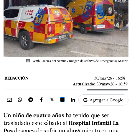
photo_camera
Ambulancias del Samur - Imagen de archivo de Emergencias Madrid
REDACCIÓN
30/may/26
- 16:58
Actualizado:
30/may/26 - 16:59
Agregar a Google
Un
niño de cuatro años
ha tenido que ser
trasladado este sábado al
Hospital Infantil La
Paz
después de sufrir un ahogamiento en una