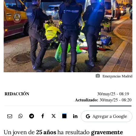
photo_camera
Emergencias Madrid
REDACCIÓN
30/may/25
- 08:19
Actualizado:
30/may/25 - 08:20
Agregar a Google
Un joven de
25 años
ha resultado
gravemente