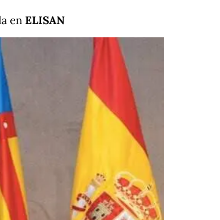
da en
ELISAN