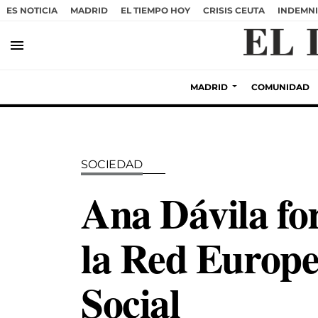
ES NOTICIA
MADRID
EL TIEMPO HOY
CRISIS CEUTA
INDEMNI
menu
MADRID
COMUNIDAD
SOCIEDAD
Ana Dávila fo
la Red Europe
Social