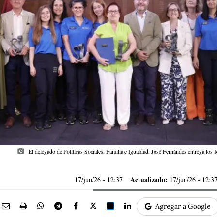
photo_camera
El delegado de Políticas Sociales, Familia e Igualdad, José Fernández entrega 
Actualizado:
17/jun/26
- 12:37
17/jun/26 - 12:3
Agregar a Google