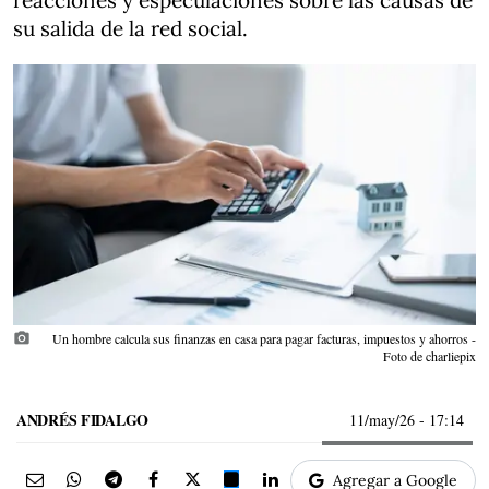
reacciones y especulaciones sobre las causas de
su salida de la red social.
photo_camera
Un hombre calcula sus finanzas en casa para pagar facturas, impuestos y ahorros -
Foto de charliepix
ANDRÉS FIDALGO
11/may/26
- 17:14
Agregar a Google