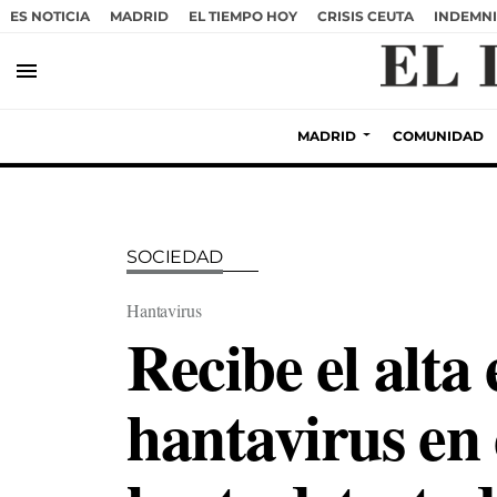
ES NOTICIA
MADRID
EL TIEMPO HOY
CRISIS CEUTA
INDEMNI
menu
MADRID
COMUNIDAD
SOCIEDAD
Hantavirus
Recibe el alta
hantavirus en 