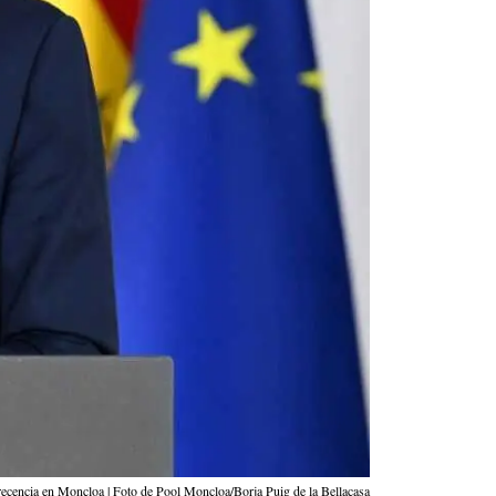
ecencia en Moncloa | Foto de Pool Moncloa/Borja Puig de la Bellacasa