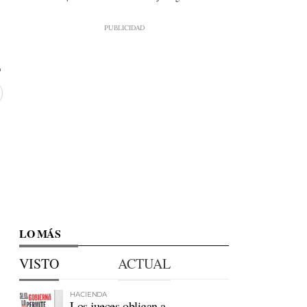
LO MÁS
VISTO
ACTUAL
HACIENDA
Los jueces obligan a