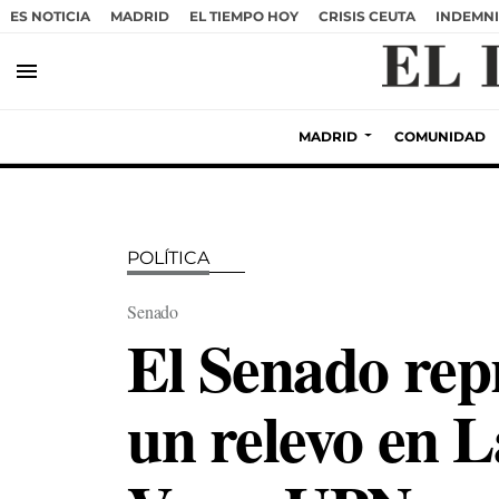
ES NOTICIA
MADRID
EL TIEMPO HOY
CRISIS CEUTA
INDEMNI
menu
MADRID
COMUNIDAD
POLÍTICA
Senado
El Senado repr
un relevo en L