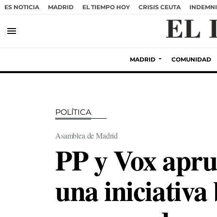
ES NOTICIA
MADRID
EL TIEMPO HOY
CRISIS CEUTA
INDEMNI
menu
MADRID
COMUNIDAD
POLÍTICA
Asamblea de Madrid
PP y Vox apru
una iniciativa