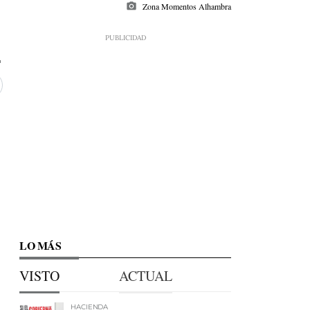
photo_camera
Zona Momentos Alhambra
LO MÁS
VISTO
ACTUAL
HACIENDA