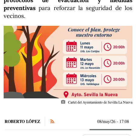
protocolos de evacuación y medidas
preventivas
para reforzar la seguridad de los
vecinos.
photo_camera
Cartel del Ayuntamiento de Sevilla La Nueva
ROBERTO LÓPEZ
08/may/26
- 17:08