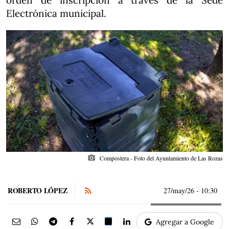
orden de inscripción a través de la Sede
Electrónica municipal.
photo_camera
Compostera - Foto del Ayuntamiento de Las Rozas
ROBERTO LÓPEZ
27/may/26
- 10:30
Agregar a Google