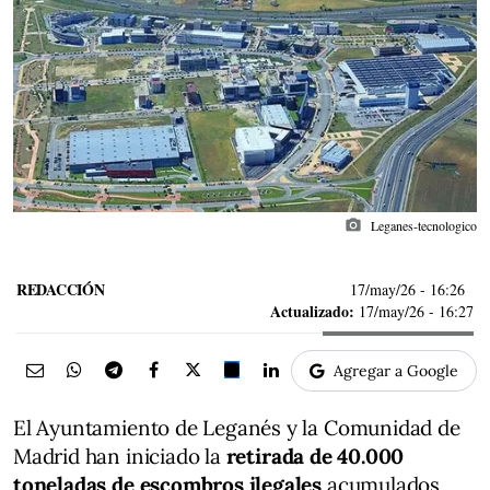
photo_camera
Leganes-tecnologico
REDACCIÓN
17/may/26
- 16:26
Actualizado:
17/may/26 - 16:27
Agregar a Google
El Ayuntamiento de Leganés y la Comunidad de
Madrid han iniciado la
retirada de 40.000
toneladas de escombros ilegales
acumulados