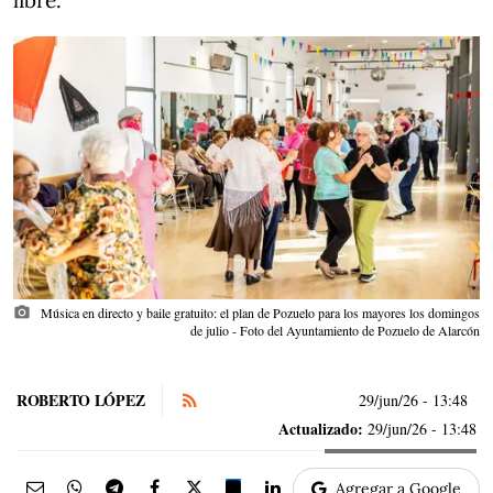
libre.
photo_camera
Música en directo y baile gratuito: el plan de Pozuelo para los mayores los domingos
de julio - Foto del Ayuntamiento de Pozuelo de Alarcón
ROBERTO LÓPEZ
29/jun/26
- 13:48
Actualizado:
29/jun/26 - 13:48
Agregar a Google