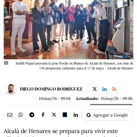
photo_camera
Judith Piquet presenta la gran Noche en Blanco de Alcalá de Henares, con más de
130 propuestas culturales para el 17 de mayo - Alcalá de Henares
DIEGO DOMINGO RODRÍGUEZ
Actualizado:
16/may/26
- 09:04
16/may/26 - 09:06
Agregar a Google
Alcalá de Henares se prepara para vivir este