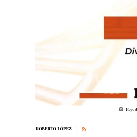
photo_camera
Hoyo de
ROBERTO LÓPEZ