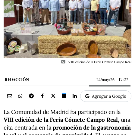
photo_camera
VIII edición de la Feria Cómete Campo Real
REDACCIÓN
24/may/26
- 17:27
Agregar a Google
La Comunidad de Madrid ha participado en la
VIII edición de la Feria Cómete Campo Real
, una
cita centrada en la
promoción de la gastronomía