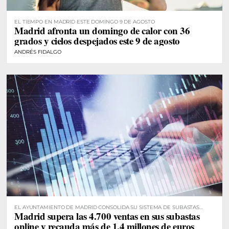
EL TIEMPO EN MADRID ESTE DOMINGO 9 DE AGOSTO
Madrid afronta un domingo de calor con 36
grados y cielos despejados este 9 de agosto
ANDRÉS FIDALGO
EL AYUNTAMIENTO DE MADRID CONSOLIDA SU SISTEMA DE SUBASTAS
Madrid supera las 4.700 ventas en sus subastas
DIGITALES
online y recauda más de 1,4 millones de euros