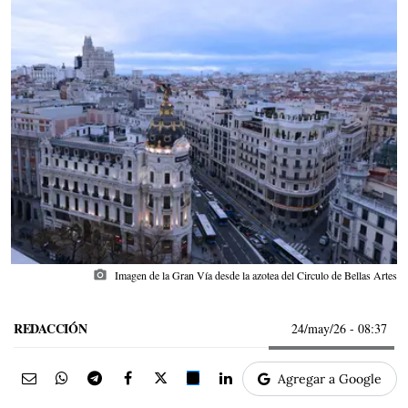
photo_camera
Imagen de la Gran Vía desde la azotea del Circulo de Bellas Artes
REDACCIÓN
24/may/26
- 08:37
Agregar a Google