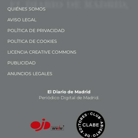
QUIÉNES SOMOS
AVISO LEGAL
POLÍTICA DE PRIVACIDAD
POLÍTICA DE COOKIES
LICENCIA CREATIVE COMMONS
PUBLICIDAD
ANUNCIOS LEGALES
El Diario de Madrid
Periódico Digital de Madrid.