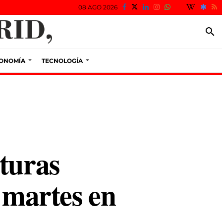
08 AGO 2026
search
ONOMÍA
TECNOLOGÍA
turas
e martes en