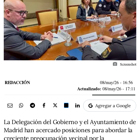
photo_camera
Screenshot
REDACCIÓN
08/may/26
- 16:56
Actualizado:
08/may/26 - 17:11
Agregar a Google
La Delegación del Gobierno y el Ayuntamiento de
Madrid han acercado posiciones para abordar la
creciente preocupación vecinal por la