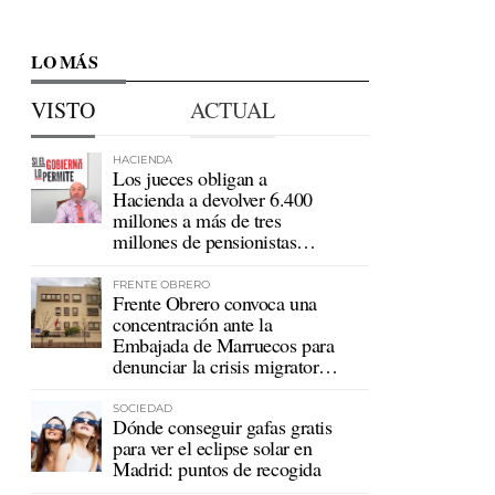
LO MÁS
VISTO
ACTUAL
HACIENDA
Los jueces obligan a
Hacienda a devolver 6.400
millones a más de tres
millones de pensionistas
mutualistas
FRENTE OBRERO
Frente Obrero convoca una
concentración ante la
Embajada de Marruecos para
denunciar la crisis migratoria
en Ceuta
SOCIEDAD
Dónde conseguir gafas gratis
para ver el eclipse solar en
Madrid: puntos de recogida