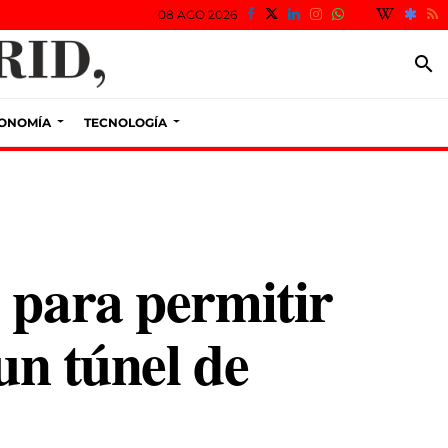
08 AGO 2026
search
ONOMÍA
TECNOLOGÍA
 para permitir
un túnel de