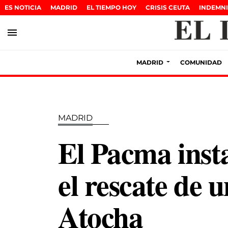
ES NOTICIA
MADRID
EL TIEMPO HOY
CRISIS CEUTA
INDEMNI
menu
MADRID
COMUNIDAD
MADRID
El Pacma inst
el rescate de 
Atocha