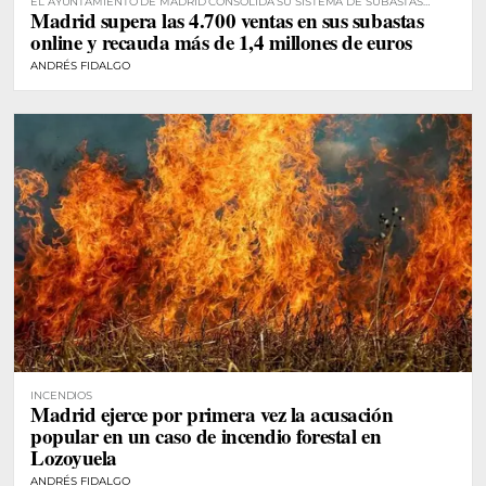
EL AYUNTAMIENTO DE MADRID CONSOLIDA SU SISTEMA DE SUBASTAS
Madrid supera las 4.700 ventas en sus subastas
DIGITALES
online y recauda más de 1,4 millones de euros
ANDRÉS FIDALGO
INCENDIOS
Madrid ejerce por primera vez la acusación
popular en un caso de incendio forestal en
Lozoyuela
ANDRÉS FIDALGO