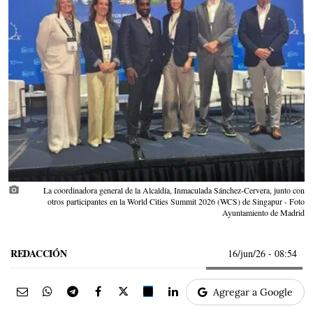
photo_camera
La coordinadora general de la Alcaldía, Inmaculada Sánchez-Cervera, junto con
otros participantes en la World Cities Summit 2026 (WCS) de Singapur - Foto
Ayuntamiento de Madrid
REDACCIÓN
16/jun/26
- 08:54
Agregar a Google