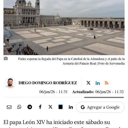
photo_camera
Fieles esperan la llegada del Papa en la Catedral de la Almudena y el patio de la
Armería del Palacio Real | Foto de Servimedia
DIEGO DOMINGO RODRÍGUEZ
Actualizado:
06/jun/26
- 11:31
06/jun/26 - 11:32
Agregar a Google
El papa León XIV ha iniciado este sábado su