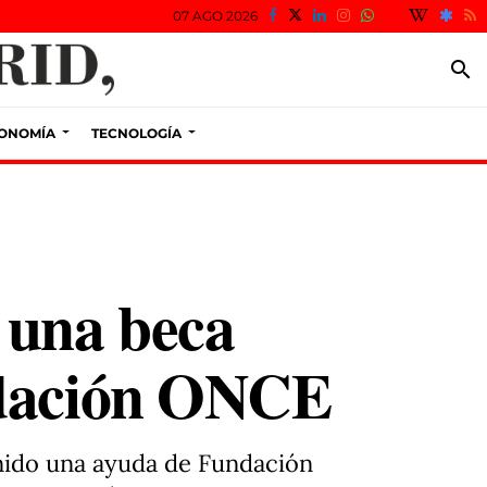
07 AGO 2026
search
ONOMÍA
TECNOLOGÍA
 una beca
ndación ONCE
nido una ayuda de Fundación