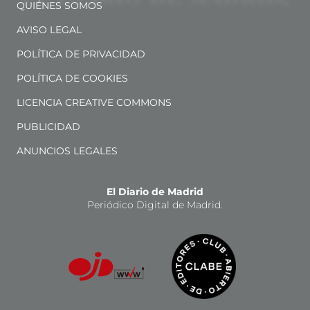
QUIÉNES SOMOS
AVISO LEGAL
POLÍTICA DE PRIVACIDAD
POLÍTICA DE COOKIES
LICENCIA CREATIVE COMMONS
PUBLICIDAD
ANUNCIOS LEGALES
El Diario de Madrid
Periódico Digital de Madrid.