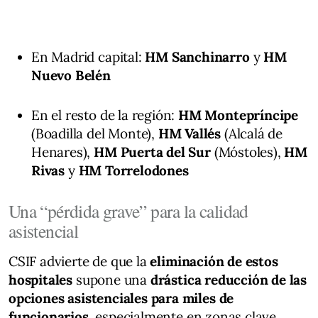
En Madrid capital:
HM Sanchinarro
y
HM
Nuevo Belén
En el resto de la región:
HM Montepríncipe
(Boadilla del Monte),
HM Vallés
(Alcalá de
Henares),
HM Puerta del Sur
(Móstoles),
HM
Rivas
y
HM Torrelodones
Una “pérdida grave” para la calidad
asistencial
CSIF advierte de que la
eliminación de estos
hospitales
supone una
drástica reducción de las
opciones asistenciales para miles de
funcionarios
, especialmente en zonas clave