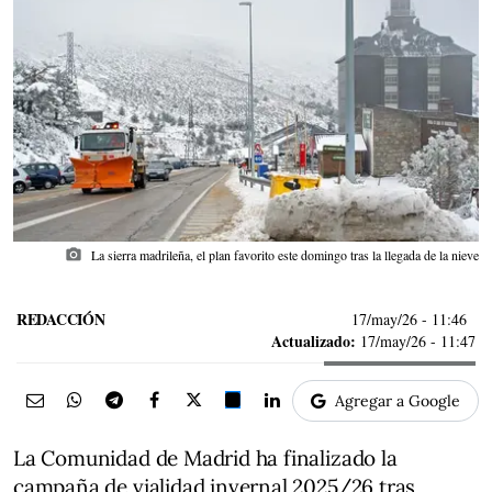
photo_camera
La sierra madrileña, el plan favorito este domingo tras la llegada de la nieve
REDACCIÓN
17/may/26
- 11:46
Actualizado:
17/may/26 - 11:47
Agregar a Google
La Comunidad de Madrid ha finalizado la
campaña de vialidad invernal 2025/26 tras