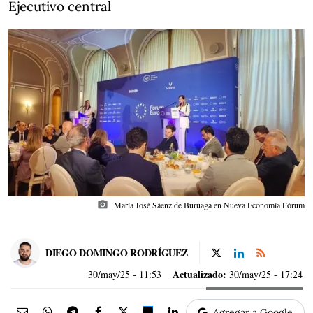
Ejecutivo central
photo_camera
María José Sáenz de Buruaga en Nueva Economía Fórum
DIEGO DOMINGO RODRÍGUEZ
Actualizado:
30/may/25
- 11:53
30/may/25 - 17:24
Agregar a Google