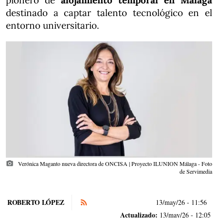
pionero de
alojamiento temporal en Málaga
destinado a captar talento tecnológico en el
entorno universitario.
photo_camera
Verónica Maganto nueva directora de ONCISA | Proyecto ILUNION Málaga - Foto
de Servimedia
ROBERTO LÓPEZ
13/may/26
- 11:56
Actualizado:
13/may/26 - 12:05