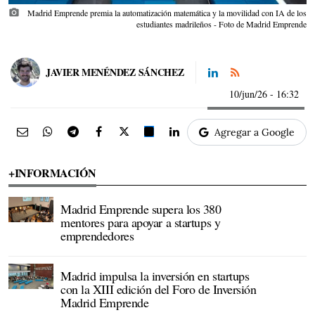
photo_camera
Madrid Emprende premia la automatización matemática y la movilidad con IA de los
estudiantes madrileños - Foto de Madrid Emprende
JAVIER MENÉNDEZ SÁNCHEZ
10/jun/26
- 16:32
Agregar a Google
+INFORMACIÓN
Madrid Emprende supera los 380
mentores para apoyar a startups y
emprendedores
Madrid impulsa la inversión en startups
con la XIII edición del Foro de Inversión
Madrid Emprende