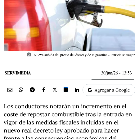
photo_camera
Nueva subida del precio del diesel y de la gasolina - Patricia Malagón
SERVIMEDIA
30/jun/26
- 13:53
Agregar a Google
Los conductores notarán un incremento en el
coste de repostar combustible tras la entrada en
vigor de las medidas fiscales incluidas en el
nuevo real decreto ley aprobado para hacer
frente a las consecuencias económicas del