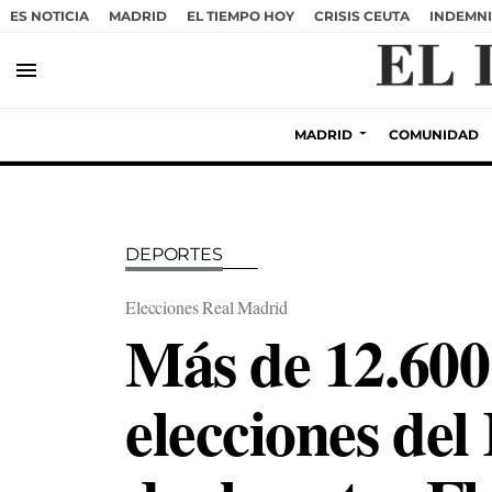
ES NOTICIA
MADRID
EL TIEMPO HOY
CRISIS CEUTA
INDEMNI
menu
MADRID
COMUNIDAD
DEPORTES
Elecciones Real Madrid
Más de 12.600 
elecciones de