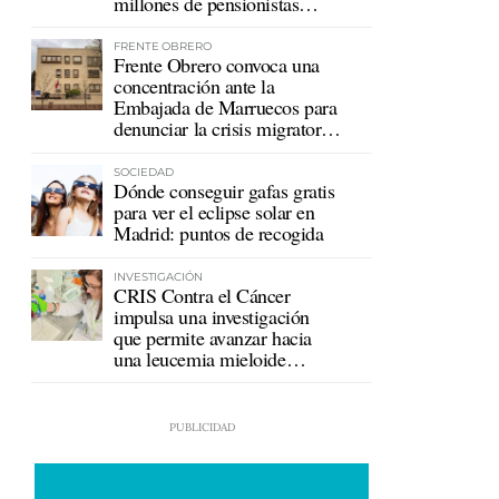
millones de pensionistas
mutualistas
FRENTE OBRERO
Frente Obrero convoca una
concentración ante la
Embajada de Marruecos para
denunciar la crisis migratoria
en Ceuta
SOCIEDAD
Dónde conseguir gafas gratis
para ver el eclipse solar en
Madrid: puntos de recogida
INVESTIGACIÓN
CRIS Contra el Cáncer
impulsa una investigación
que permite avanzar hacia
una leucemia mieloide
crónica sin tratamiento