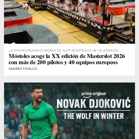
LA MAYOR PRUEBA EUROPEA DE SLOT RESISTENCIA SE CELEBRA EN
Móstoles acoge la XX edición de Masterslot 2026
MÓSTOLES
con más de 200 pilotos y 40 equipos europeos
ANDRÉS FIDALGO