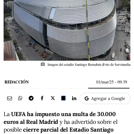
photo_camera
Imagen del estadio Santiago Bernabéu |Foto de Servimedia
REDACCIÓN
01/mar/25
- 09:39
Agregar a Google
La
UEFA ha impuesto una multa de 30.000
euros al Real Madrid
y ha advertido sobre el
posible
cierre parcial del Estadio Santiago