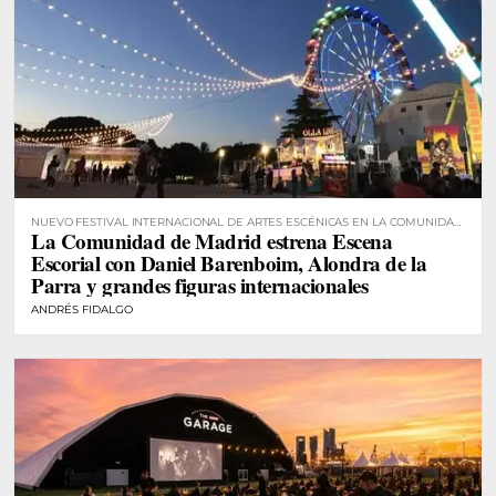
NUEVO FESTIVAL INTERNACIONAL DE ARTES ESCÉNICAS EN LA COMUNIDAD
La Comunidad de Madrid estrena Escena
DE MADRID
Escorial con Daniel Barenboim, Alondra de la
Parra y grandes figuras internacionales
ANDRÉS FIDALGO