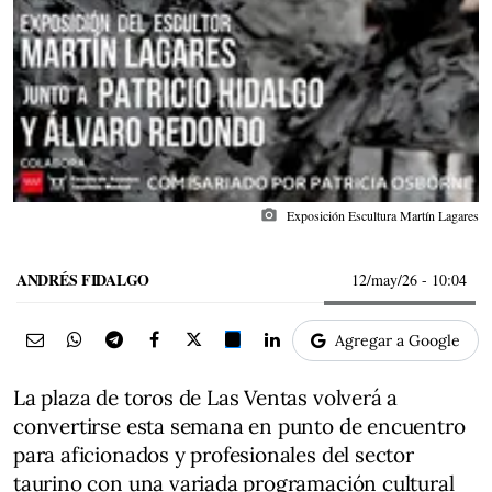
photo_camera
Exposición Escultura Martín Lagares
ANDRÉS FIDALGO
12/may/26
- 10:04
Agregar a Google
La plaza de toros de Las Ventas volverá a
convertirse esta semana en punto de encuentro
para aficionados y profesionales del sector
taurino con una variada programación cultural