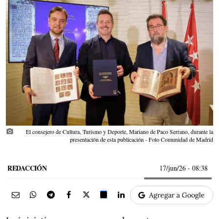
photo_camera
El consejero de Cultura, Turismo y Deporte, Mariano de Paco Serrano, durante la
presentación de esta publicación - Foto Comunidad de Madrid
REDACCIÓN
17/jun/26
- 08:38
Agregar a Google