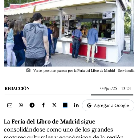
photo_camera
Varias personas pasean por la Feria del Libro de Madrid - Servimedia
REDACCIÓN
03/jun/25
- 13:24
Agregar a Google
La
Feria del Libro de Madrid
sigue
consolidándose como uno de los grandes
motores culturales y económicos de la región.