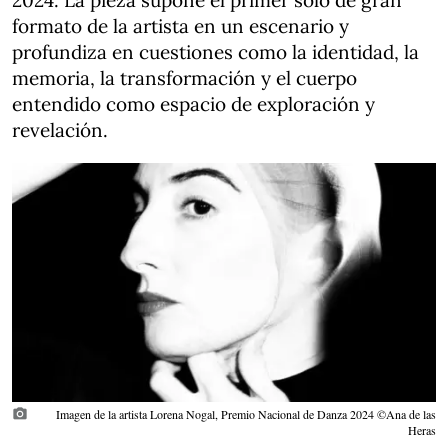
2024. La pieza supone el primer solo de gran
formato de la artista en un escenario y
profundiza en cuestiones como la identidad, la
memoria, la transformación y el cuerpo
entendido como espacio de exploración y
revelación.
photo_camera
Imagen de la artista Lorena Nogal, Premio Nacional de Danza 2024 ©Ana de las
Heras