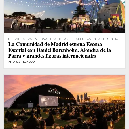
NUEVO FESTIVAL INTERNACIONAL DE ARTES ESCÉNICAS EN LA COMUNIDAD
La Comunidad de Madrid estrena Escena
DE MADRID
Escorial con Daniel Barenboim, Alondra de la
Parra y grandes figuras internacionales
ANDRÉS FIDALGO