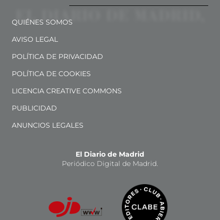
QUIÉNES SOMOS
AVISO LEGAL
POLÍTICA DE PRIVACIDAD
POLÍTICA DE COOKIES
LICENCIA CREATIVE COMMONS
PUBLICIDAD
ANUNCIOS LEGALES
El Diario de Madrid
Periódico Digital de Madrid.