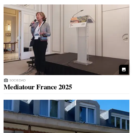
photo
photo_camera
SOCIEDAD
Mediatour France 2025