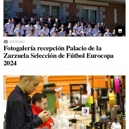
photo
photo_camera
SOCIEDAD
Fotogalería recepción Palacio de la
Zarzuela Selección de Fútbol Eurocopa
2024