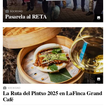
photo_camera
SOCIEDAD
Pasarela al RETA
photo
photo
photo_camera
SOCIEDAD
La Ruta del Pintxo 2025 en LaFinca Grand
Café