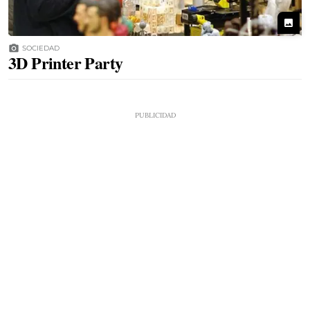
photo
photo_camera
SOCIEDAD
3D Printer Party