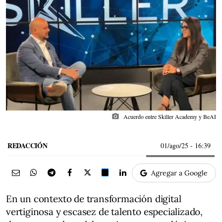
photo_camera
Acuerdo entre Skiller Academy y BeAI
REDACCIÓN
01/ago/25
- 16:39
Agregar a Google
En un contexto de transformación digital
vertiginosa y escasez de talento especializado,