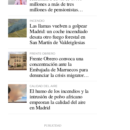
millones a más de tres
millones de pensionistas
mutualistas
INCENDIO
Las llamas vuelven a golpear
Madrid: un coche incendiado
desata otro fuego forestal en
San Martín de Valdeiglesias
FRENTE OBRERO
Frente Obrero convoca una
concentración ante la
Embajada de Marruecos para
denunciar la crisis migratoria
en Ceuta
CALIDAD DEL AIRE
El humo de los incendios y la
intrusión de polvo africano
empeoran la calidad del aire
en Madrid