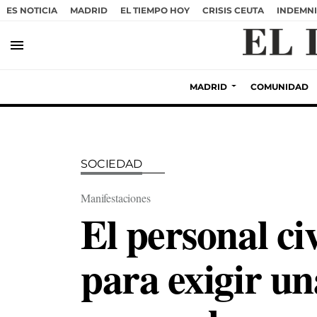
ES NOTICIA
MADRID
EL TIEMPO HOY
CRISIS CEUTA
INDEMNI
menu
MADRID
COMUNIDAD
SOCIEDAD
Manifestaciones
El personal ci
para exigir un