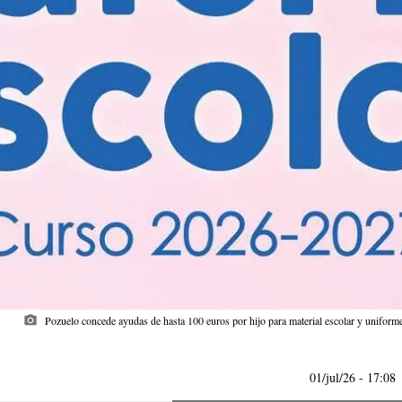
photo_camera
Pozuelo concede ayudas de hasta 100 euros por hijo para material escolar y uniform
01/jul/26
- 17:08