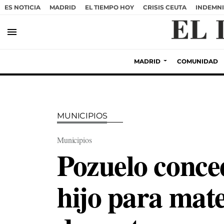
ES NOTICIA
MADRID
EL TIEMPO HOY
CRISIS CEUTA
INDEMNI
menu
MADRID
COMUNIDAD
MUNICIPIOS
Municipios
Pozuelo conce
hijo para mate