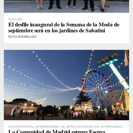
CULTURA
El desfile inaugural de la Semana de la Moda de
septiembre será en los jardines de Sabatini
RUTH RODRÍGUEZ
NUEVO FESTIVAL INTERNACIONAL DE ARTES ESCÉNICAS EN LA COMUNIDAD
La Comunidad de Madrid estrena Escena
DE MADRID