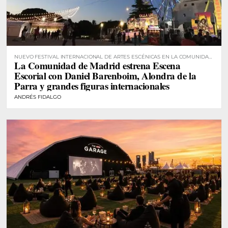
NUEVO FESTIVAL INTERNACIONAL DE ARTES ESCÉNICAS EN LA COMUNIDAD
La Comunidad de Madrid estrena Escena
DE MADRID
Escorial con Daniel Barenboim, Alondra de la
Parra y grandes figuras internacionales
ANDRÉS FIDALGO