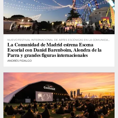
NUEVO FESTIVAL INTERNACIONAL DE ARTES ESCÉNICAS EN LA COMUNIDAD
La Comunidad de Madrid estrena Escena
DE MADRID
Escorial con Daniel Barenboim, Alondra de la
Parra y grandes figuras internacionales
ANDRÉS FIDALGO