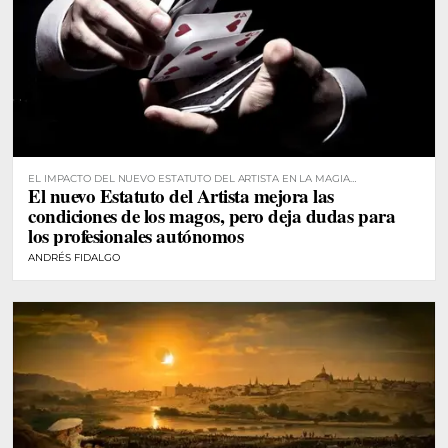
EL IMPACTO DEL NUEVO ESTATUTO DEL ARTISTA EN LA MAGIA
El nuevo Estatuto del Artista mejora las
PROFESIONAL
condiciones de los magos, pero deja dudas para
los profesionales autónomos
ANDRÉS FIDALGO