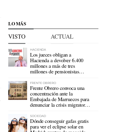
LO MÁS
VISTO
ACTUAL
HACIENDA
Los jueces obligan a
Hacienda a devolver 6.400
millones a más de tres
millones de pensionistas
mutualistas
FRENTE OBRERO
Frente Obrero convoca una
concentración ante la
Embajada de Marruecos para
r
denunciar la crisis migratoria
en Ceuta
SOCIEDAD
Dónde conseguir gafas gratis
para ver el eclipse solar en