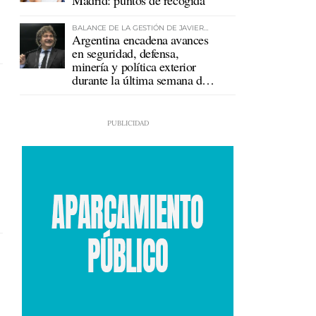
Madrid: puntos de recogida
BALANCE DE LA GESTIÓN DE JAVIER
Argentina encadena avances
MILEI
en seguridad, defensa,
minería y política exterior
durante la última semana de
Milei