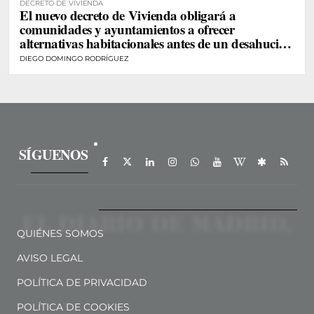
DECRETO DE VIVIENDA
El nuevo decreto de Vivienda obligará a
comunidades y ayuntamientos a ofrecer
alternativas habitacionales antes de un desahucio
de personas vulnerables
DIEGO DOMINGO RODRÍGUEZ
SÍGUENOS
QUIÉNES SOMOS
AVISO LEGAL
POLÍTICA DE PRIVACIDAD
POLÍTICA DE COOKIES