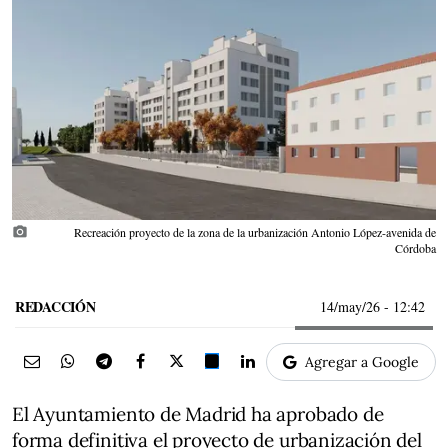
photo_camera
Recreación proyecto de la zona de la urbanización Antonio López-avenida de
Córdoba
REDACCIÓN
14/may/26
- 12:42
Agregar a Google
El Ayuntamiento de Madrid ha aprobado de
forma definitiva el proyecto de urbanización del